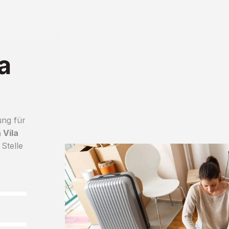
a
ung für
 Vila
 Stelle