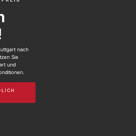
h
!
uttgart nach
tzen Sie
art und
nditionen.
DLICH