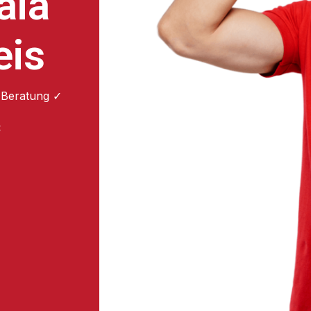
aia
eis
 Beratung ✓
: