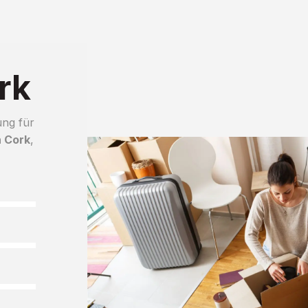
rk
ung für
h Cork
,