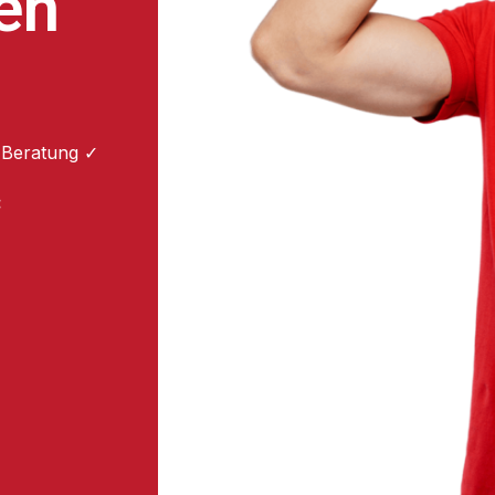
en
 Beratung ✓
: