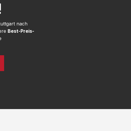
!
uttgart nach
sere
Best-Preis-
e