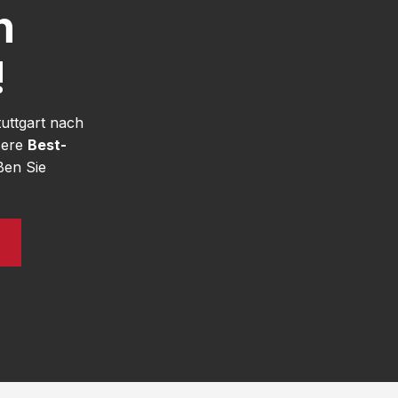
h
!
uttgart nach
sere
Best-
ßen Sie