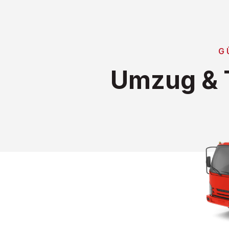
G
Umzug & T