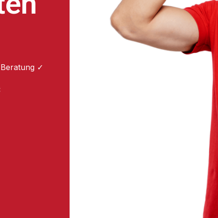
ten
 Beratung ✓
: