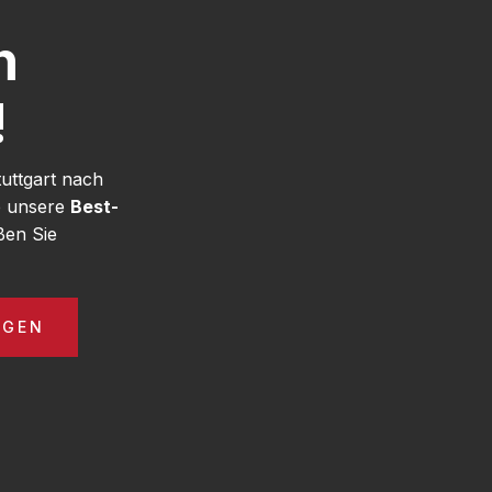
h
!
uttgart nach
e unsere
Best-
ßen Sie
AGEN