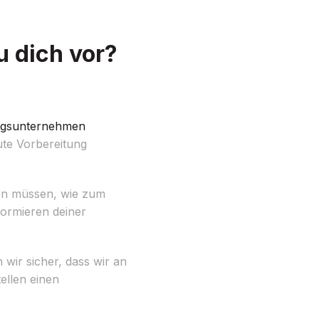
u dich vor?
gsunternehmen
ute Vorbereitung
rden müssen, wie zum
formieren deiner
wir sicher, dass wir an
ellen einen