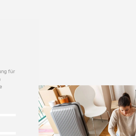
ung für
h
e