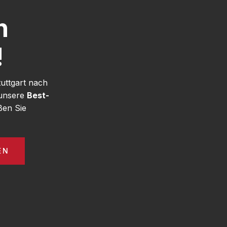
h
!
uttgart nach
 unsere
Best-
ßen Sie
EN