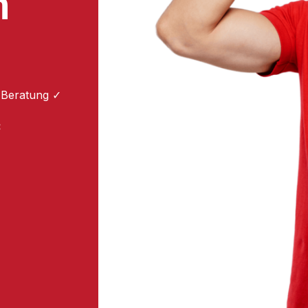
m
 Beratung ✓
: