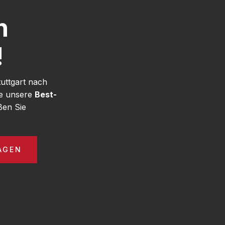
h
!
uttgart nach
ie unsere
Best-
ßen Sie
AGEN