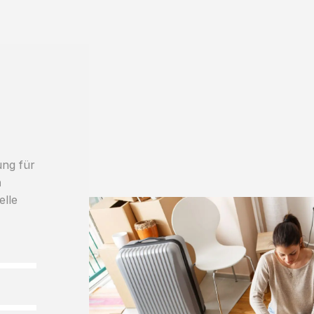
ung für
h
elle