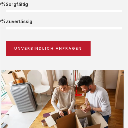
0%
Sorgfältig
0%
Zuverlässig
UNVERBINDLICH ANFRAGEN