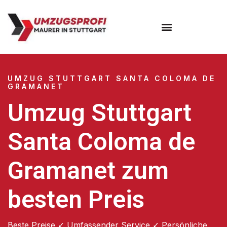
Umzugsunternehmen Stuttgart
Umzugsservice Stuttgart
UMZUG STUTTGART SANTA COLOMA DE
GRAMANET
Umzug Stuttgart
Santa Coloma de
Gramanet zum
besten Preis
Beste Preise ✓ Umfassender Service ✓ Persönliche