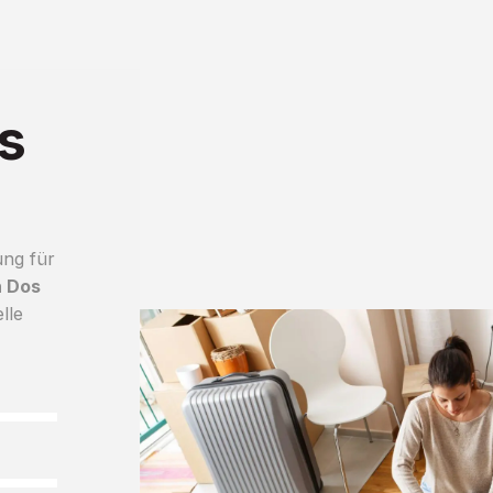
s
ung für
h Dos
lle