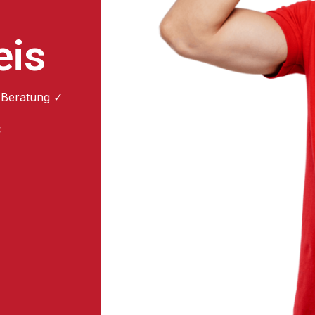
eis
 Beratung ✓
: