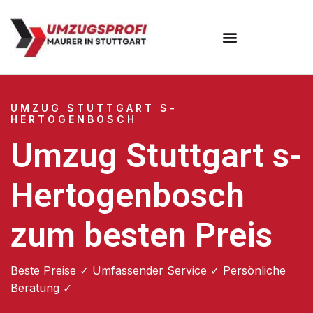
Umzugsunternehmen Stuttgart
Umzugsservice Stuttgart
UMZUG STUTTGART S-
HERTOGENBOSCH
Umzug Stuttgart s-
Hertogenbosch
zum besten Preis
Beste Preise ✓ Umfassender Service ✓ Persönliche
Beratung ✓