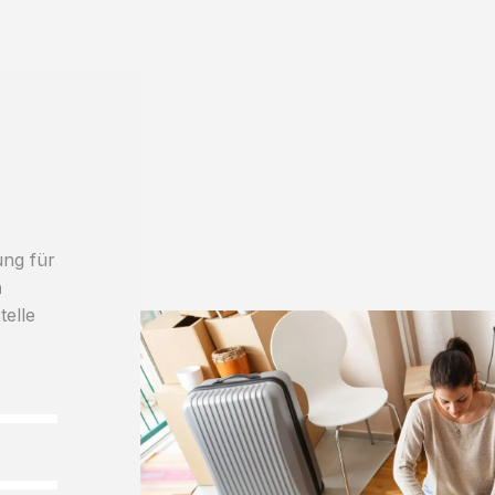
ung für
h
telle