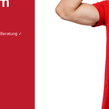
um
 Beratung ✓
: