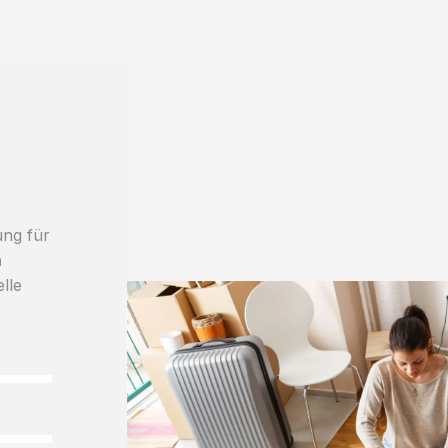
ung für
h
lle