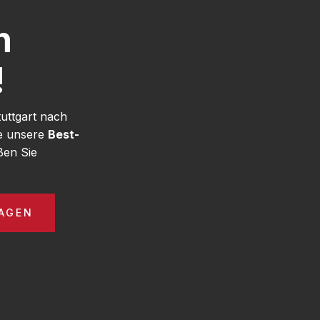
h
!
uttgart nach
ie unsere
Best-
ßen Sie
AGEN