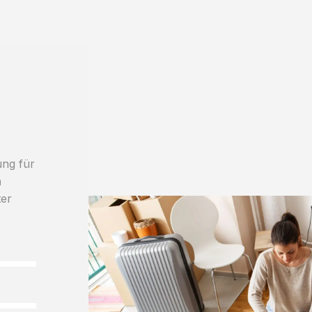
ung für
h
ter