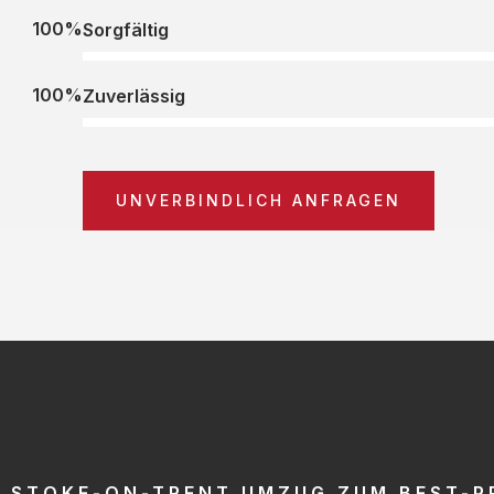
100%
Sorgfältig
100%
Zuverlässig
UNVERBINDLICH ANFRAGEN
STOKE-ON-TRENT UMZUG ZUM BEST-P