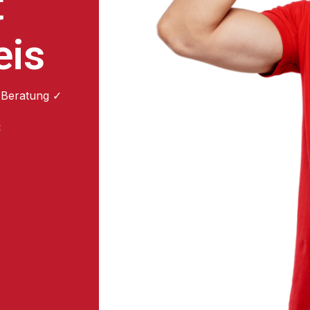
t
eis
 Beratung ✓
: