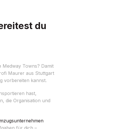
reitest du
die Medway Towns? Damit
rofi Maurer aus Stuttgart
ug vorbereiten kannst.
nsportieren hast,
n, die Organisation und
mzugsunternehmen
gaben für dich –