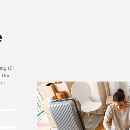
e
ung für
 Die
ter