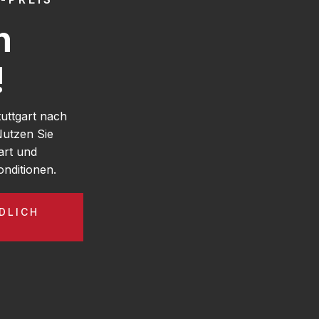
h
!
uttgart nach
utzen Sie
art und
nditionen.
DLICH