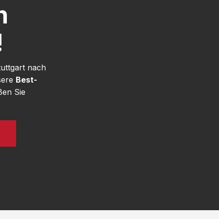
h
!
uttgart nach
sere
Best-
ßen Sie
N