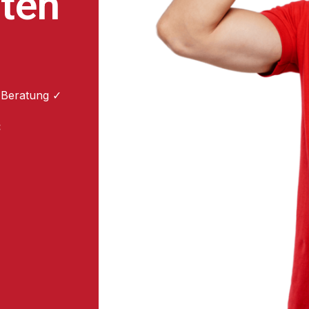
sten
 Beratung ✓
: