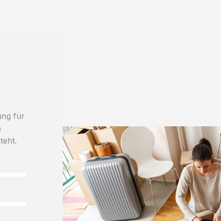
ung für
h
teht.