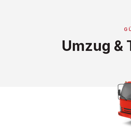
G
Umzug & T