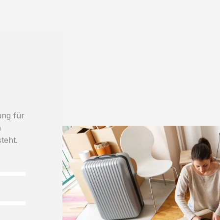
ung für
h
teht.