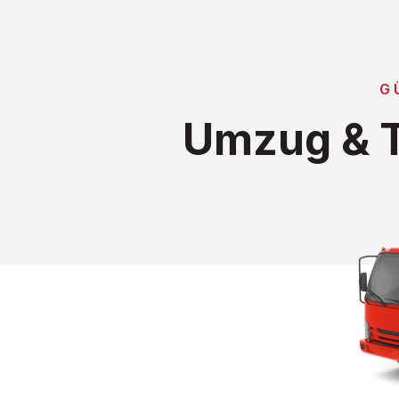
G
Umzug & T