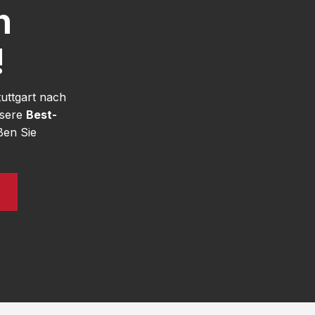
h
!
uttgart nach
nsere
Best-
ßen Sie