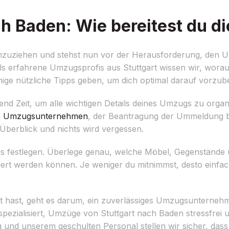
h Baden: Wie bereitest du di
mzuziehen und stehst nun vor der Herausforderung, den 
 Als erfahrene Umzugsprofis aus Stuttgart wissen wir, wor
ge nützliche Tipps geben, um dich optimal darauf vorzube
end Zeit, um alle wichtigen Details deines Umzugs zu organi
m
Umzugsunternehmen
, der Beantragung der Ummeldung 
 Überblick und nichts wird vergessen.
gs festlegen. Überlege genau, welche Möbel, Gegenstände
ert werden können. Je weniger du mitnimmst, desto einfac
hast, geht es darum, ein zuverlässiges Umzugsunternehme
pezialisiert, Umzüge von Stuttgart nach Baden stressfrei u
 und unserem geschulten Personal stellen wir sicher, das