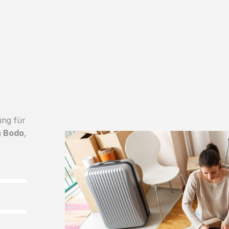
ung für
h Bodo
,