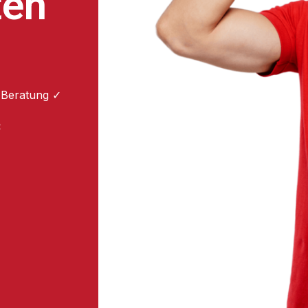
ten
 Beratung ✓
: