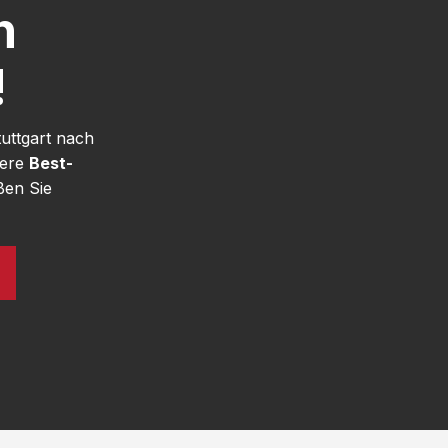
h
!
uttgart nach
sere
Best-
ßen Sie