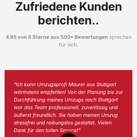
Zufriedene Kunden
berichten..
4.95 von 5 Sterne aus 500+ Bewertungen
sprechen
für sich.
"Ich kann Umzugsprofi Maurer aus Stuttgart
wärmstens empfehlen! Von der Planung bis zur
Durchführung meines Umzugs nach Stuttgart
war das Team professionell, zuverlässig und
äußerst freundlich. Sie haben meinen Umzug
stressfrei und reibungslos gestaltet. Vielen
Dank für den tollen Service!"