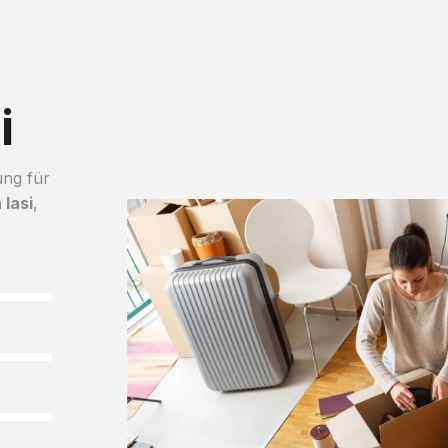
i
ung für
Iasi
,