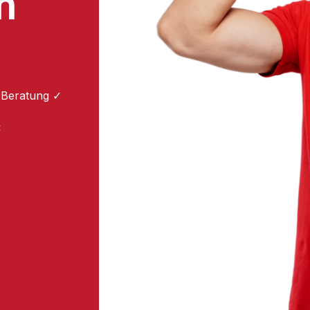
n
 Beratung ✓
: