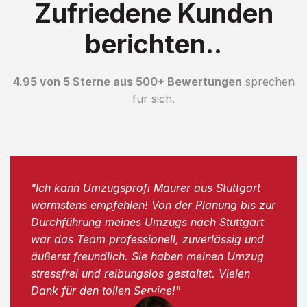
Zufriedene Kunden
berichten..
4.95 von 5 Sterne aus 500+ Bewertungen
sprechen
für sich.
"Ich kann Umzugsprofi Maurer aus Stuttgart
wärmstens empfehlen! Von der Planung bis zur
Durchführung meines Umzugs nach Stuttgart
war das Team professionell, zuverlässig und
äußerst freundlich. Sie haben meinen Umzug
stressfrei und reibungslos gestaltet. Vielen
Dank für den tollen Service!"