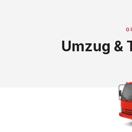
G
Umzug & T