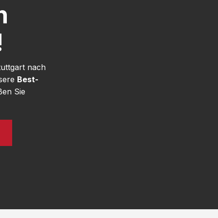
h
!
uttgart nach
nsere
Best-
ßen Sie