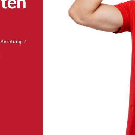
ten
 Beratung ✓
: