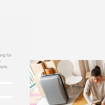
ung für
h
teht.